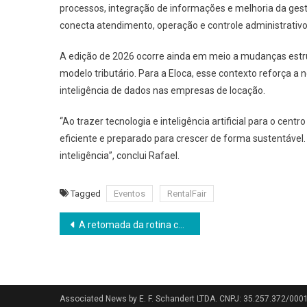
processos, integração de informações e melhoria da ges
conecta atendimento, operação e controle administrativ
A edição de 2026 ocorre ainda em meio a mudanças estru
modelo tributário. Para a Eloca, esse contexto reforça a
inteligência de dados nas empresas de locação.
“Ao trazer tecnologia e inteligência artificial para o ce
eficiente e preparado para crescer de forma sustentável.
inteligência”, conclui Rafael.
Tagged
Eventos
RentalFair
Navegação
A retomada da rotina corporativa em 2026 expõe uma nova lógica de carreira no Brasil
de
Post
Associated News by E. F. Schandert LTDA. CNPJ: 35.257.372/000