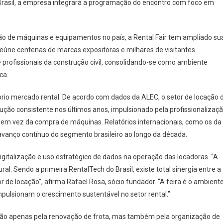
Brasil, a empresa integrará a programação do encontro com foco em
ão de máquinas e equipamentos no país, a Rental Fair tem ampliado su
reúne centenas de marcas expositoras e milhares de visitantes
 e profissionais da construção civil, consolidando-se como ambiente
ca.
io mercado rental. De acordo com dados da ALEC, o setor de locação 
ução consistente nos últimos anos, impulsionado pela profissionalizaç
em vez da compra de máquinas. Relatórios internacionais, como os da
anço contínuo do segmento brasileiro ao longo da década.
igitalização e uso estratégico de dados na operação das locadoras. “A
al. Sendo a primeira RentalTech do Brasil, existe total sinergia entre a
 de locação”, afirma Rafael Rosa, sócio fundador. “A feira é o ambient
mpulsionam o crescimento sustentável no setor rental.”
ão apenas pela renovação de frota, mas também pela organização de