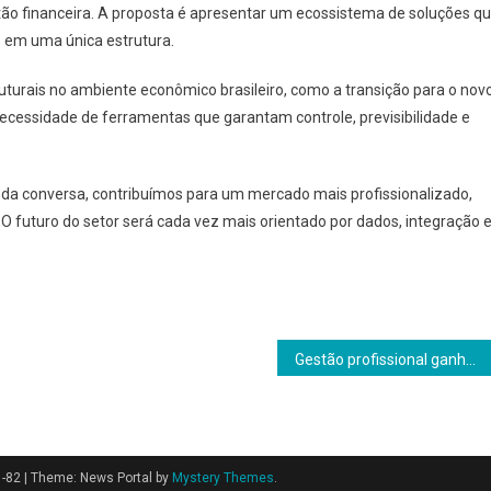
tão financeira. A proposta é apresentar um ecossistema de soluções q
o em uma única estrutura.
turais no ambiente econômico brasileiro, como a transição para o nov
 necessidade de ferramentas que garantam controle, previsibilidade e
ntro da conversa, contribuímos para um mercado mais profissionalizado,
 O futuro do setor será cada vez mais orientado por dados, integração 
Gestão profissional ganha protagonismo e deve transformar empresas brasileiras em 2026
1-82
|
Theme: News Portal by
Mystery Themes
.