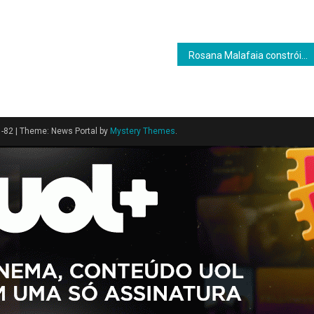
Rosana Malafaia constrói carreira na estética marcada pela excelência técnica
1-82
|
Theme: News Portal by
Mystery Themes
.