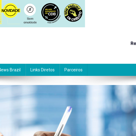
Re
News Brazil
Links Diretos
Parceiros