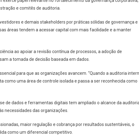
 exerce papel relevante no fortalecimento da governança corporativa,
stração e comitês de auditoria.
nvestidores e demais stakeholders por práticas sólidas de governança e
s áreas tendem a acessar capital com mais facilidade e a manter
iciência ao apoiar a revisão contínua de processos, a adoção de
asam a tomada de decisão baseada em dados.
sencial para que as organizações avancem. “Quando a auditoria inter
vista como uma área de controle isolada e passa a ser reconhecida como
se de dados e ferramentas digitais tem ampliado o alcance da auditori
o às necessidades das organizações.
onadas, maior regulação e cobrança por resultados sustentáveis, o
lida como um diferencial competitivo.