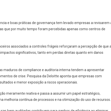
rência e boas práticas de governança tem levado empresas a revisarem 
eas que por muito tempo foram percebidas apenas como centros de
nceiros associados a controles frágeis reforçaram a percepção de que 
 impactos significativos, tanto em perdas diretas quanto em danos
s maduros de compliance e auditoria interna tendem a apresentar
omentos de crise. Pesquisa da Deloitte aponta que empresas com
sultados e menor exposição a riscos operacionais.
uação meramente reativa e passa a assumir um papel estratégico,
, na melhoria contínua de processos e na otimização do uso de recursos.
uturas bem auditadas contribuem para ganhos de eficiência ao eliminar