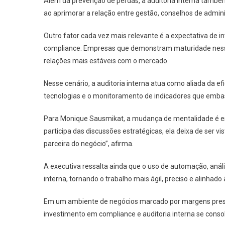
Além da prevenção de perdas, a auditoria interna também
ao aprimorar a relação entre gestão, conselhos de admini
Outro fator cada vez mais relevante é a expectativa de i
compliance. Empresas que demonstram maturidade nessa
relações mais estáveis com o mercado.
Nesse cenário, a auditoria interna atua como aliada da ef
tecnologias e o monitoramento de indicadores que emb
Para Monique Sausmikat, a mudança de mentalidade é es
participa das discussões estratégicas, ela deixa de ser 
parceira do negócio”, afirma.
A executiva ressalta ainda que o uso de automação, análi
interna, tornando o trabalho mais ágil, preciso e alinhad
Em um ambiente de negócios marcado por margens pressi
investimento em compliance e auditoria interna se conso