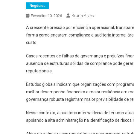
Negócios
Bruna Alves
Fevereiro 10, 2026
A crescente pressão por eficiência operacional, transpa
forma como encaram compliance e auditoria interna, ár
custo.
Casos recentes de falhas de governança e prejuízos fina
ausência de estruturas sólidas de compliance pode gerar
reputacionais.
Estudos globais indicam que organizações com programa
melhor desempenho financeiro e maior resiliência em m
governança robusta registram maior previsibilidade de re
Nesse contexto, a auditoria interna deixa de ter uma at
apoiando a alta administração na identificação de riscos
Além de mitigar riscos regulatórios e operacionais, estr