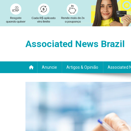
Skip
to
Associated News Brazil
content
Anuncie
Artigos & Opinião
Associated 