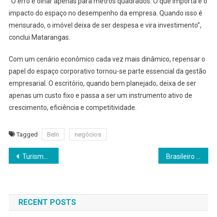
“O erro é olhar apenas para metros quadrados. O que importa é o
impacto do espaço no desempenho da empresa. Quando isso é
mensurado, o imóvel deixa de ser despesa e vira investimento”,
conclui Matarangas.
Com um cenário econômico cada vez mais dinâmico, repensar o
papel do espaço corporativo tornou-se parte essencial da gestão
empresarial. O escritório, quando bem planejado, deixa de ser
apenas um custo fixo e passa a ser um instrumento ativo de
crescimento, eficiência e competitividade.
Tagged
BeIn
negócios
Navegação
Turismo na Rocinha cresce 37%, impulsionado por visitas às lajes e passeios de mototour
Brasileiro cria pulseira digital com IA para ajudar na memória e na rotina
de
Post
RECENT POSTS