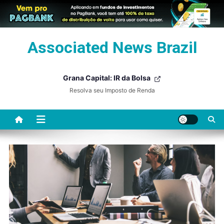
Skip
Associated News Brazil
to
content
Grana Capital: IR da Bolsa
Resolva seu Imposto de Renda