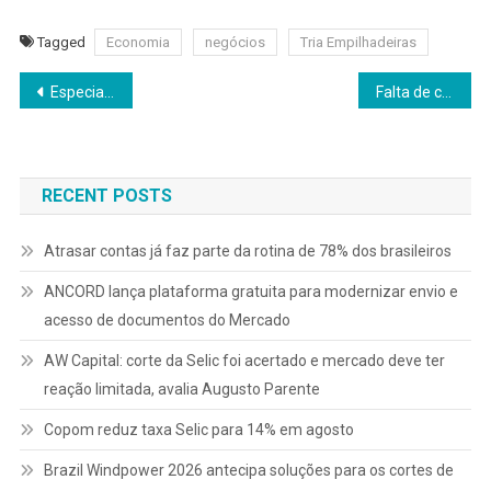
Tagged
Economia
negócios
Tria Empilhadeiras
Navegação
Especialista explica a diferença real entre ensino bilíngue, escola bilíngue e inglês diário
Falta de controle operacional ainda gera perdas silenciosas em condomínios e empresas
de
Post
RECENT POSTS
Atrasar contas já faz parte da rotina de 78% dos brasileiros
ANCORD lança plataforma gratuita para modernizar envio e
acesso de documentos do Mercado
AW Capital: corte da Selic foi acertado e mercado deve ter
reação limitada, avalia Augusto Parente
Copom reduz taxa Selic para 14% em agosto
Brazil Windpower 2026 antecipa soluções para os cortes de