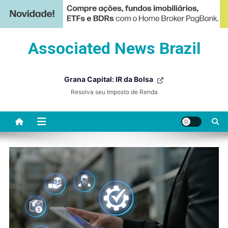
Skip
Associated News Brazil
to
content
Grana Capital: IR da Bolsa
Resolva seu Imposto de Renda