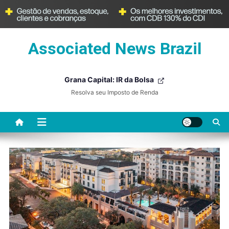
Skip
Associated News Brazil
to
content
Grana Capital: IR da Bolsa
Resolva seu Imposto de Renda