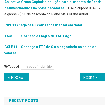
Aplicativo Grana Capital: a solução para o Imposto de Renda
de investimentos na bolsa de valores
– Use o cupom 0349825
e ganhe R$ 90 de desconto no Plano Mais Grana Anual.
PIPE11 chega na B3 com renda mensal em dólar
TAGC11 – Conheça o Fiagro da TAG Edge
GOLB11 – Conheça o ETF de Ouro negociado na bolsa de
valores
Tagged
mercado imobiliário
Navegação
FIDC Fiagro Campo Arado adota pulverização setorial para reduzir riscos
NCDI11 – Nu Asset lista ETF de Tesouro Selic na B3
de
Post
RECENT POSTS