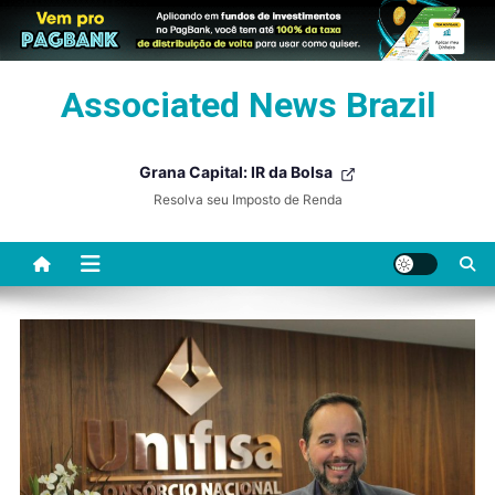
Skip
Associated News Brazil
to
content
Grana Capital: IR da Bolsa
Resolva seu Imposto de Renda