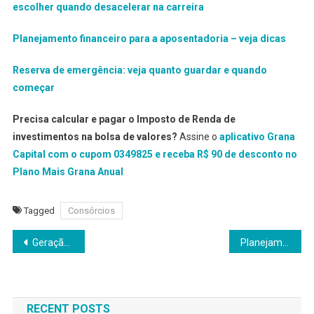
escolher quando desacelerar na carreira
Planejamento financeiro para a aposentadoria – veja dicas
Reserva de emergência: veja quanto guardar e quando
começar
Precisa calcular e pagar o Imposto de Renda de
investimentos na bolsa de valores?
Assine o
aplicativo Grana
Capital com o cupom 0349825 e receba R$ 90 de desconto no
Plano Mais Grana Anual
Tagged
Consórcios
Navegação
Geração Coca-Cola chega aos 60 anos de idade
Planejamento patrimonial das mulheres: a liberdade de escolher quando desacelerar
de
Post
RECENT POSTS