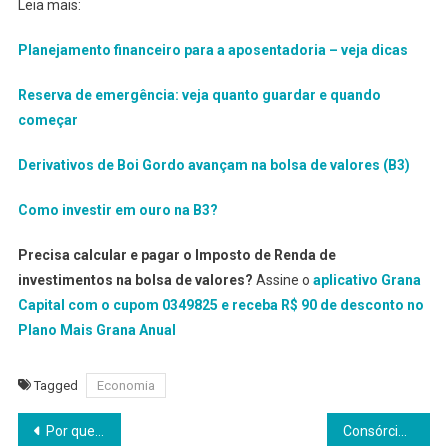
Leia mais:
Planejamento financeiro para a aposentadoria – veja dicas
Reserva de emergência: veja quanto guardar e quando
começar
Derivativos de Boi Gordo avançam na bolsa de valores (B3)
Como investir em ouro na B3?
Precisa calcular e pagar o Imposto de Renda de
investimentos na bolsa de valores?
Assine o
aplicativo Grana
Capital com o cupom 0349825 e receba R$ 90 de desconto no
Plano Mais Grana Anual
Tagged
Economia
Navegação
Por que a maioria das empresas erra ou paga mais caro na hora de contratar seguros de vida
Consórcio de veículos pesados ganha força no setor logístico