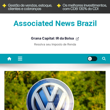
Skip
Associated News Brazil
to
content
Grana Capital: IR da Bolsa
Resolva seu Imposto de Renda