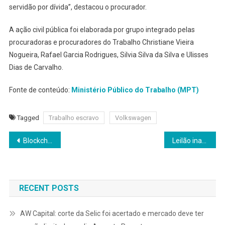
servidão por dívida”, destacou o procurador.
A ação civil pública foi elaborada por grupo integrado pelas
procuradoras e procuradores do Trabalho Christiane Vieira
Nogueira, Rafael Garcia Rodrigues, Silvia Silva da Silva e Ulisses
Dias de Carvalho.
Fonte de conteúdo:
Ministério Público do Trabalho (MPT)
Tagged
Trabalho escravo
Volkswagen
Navegação
Blockchain, além das criptomoedas, está na logística
Leilão inaugural do N-COTAS movimenta 200 mil reais
de
Post
RECENT POSTS
AW Capital: corte da Selic foi acertado e mercado deve ter