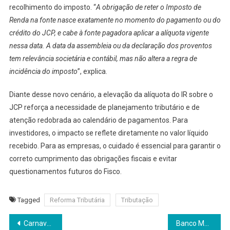
recolhimento do imposto. “
A obrigação de reter o Imposto de
Renda na fonte nasce exatamente no momento do pagamento ou do
crédito do JCP, e cabe à fonte pagadora aplicar a alíquota vigente
nessa data. A data da assembleia ou da declaração dos proventos
tem relevância societária e contábil, mas não altera a regra de
incidência do imposto
”, explica.
Diante desse novo cenário, a elevação da alíquota do IR sobre o
JCP reforça a necessidade de planejamento tributário e de
atenção redobrada ao calendário de pagamentos. Para
investidores, o impacto se reflete diretamente no valor líquido
recebido. Para as empresas, o cuidado é essencial para garantir o
correto cumprimento das obrigações fiscais e evitar
questionamentos futuros do Fisco.
Tagged
Reforma Tributária
Tributação
Navegação
Carnaval: por que o short stay é a melhor opção para quem quer viver a festa sem amarras
Banco Master: onde investir dinheiro investido a ser ressarcido pelo FGC?