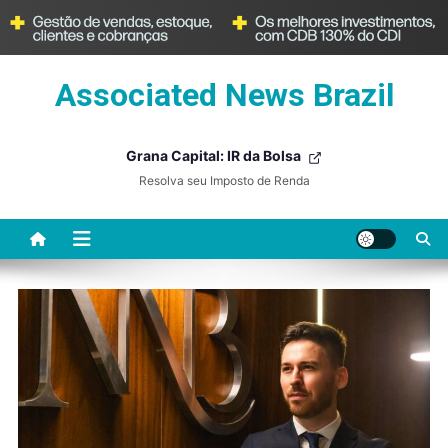
Skip
Associated News Brazil
to
content
Grana Capital: IR da Bolsa
Resolva seu Imposto de Renda