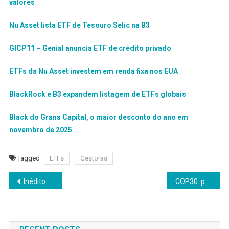
valores
Nu Asset lista ETF de Tesouro Selic na B3
GICP11 – Genial anuncia ETF de crédito privado
ETFs da Nu Asset investem em renda fixa nos EUA
BlackRock e B3 expandem listagem de ETFs globais
Black do Grana Capital, o maior desconto do ano em
novembro de 2025
.
Tagged
ETFs
Gestoras
Navegação
Inédito: Focada em um mercado de R$ 12,3 bilhões, Speedo ingressa no segmento de dermocosmético infantil
COP30: painel vai discutir papel dos catadores na reciclagem de alumínio
de
Post