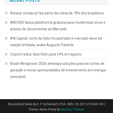
RECENT POSTS
Atrasar contas já faz parte da rotina de 78% dos brasileiros
ANCORD lança plataforma gratuita para modernizar envio e
acesso de documentos do Mercado
AW Capital: corte da Selic foi acertado e mercado deve ter
reação limitada, avalia Augusto Parente
Copom reduz taxa Selic para 14% em agosto
Brazil Windpower 2026 antecipa soluções para os cortes de
geração e novas oportunidades de investimento em energia
renovável
Associated News by E. F. Schandert LTDA. CNPJ: 35.257.372/0001-82
|
Theme: News Portal by
Mystery Themes
.