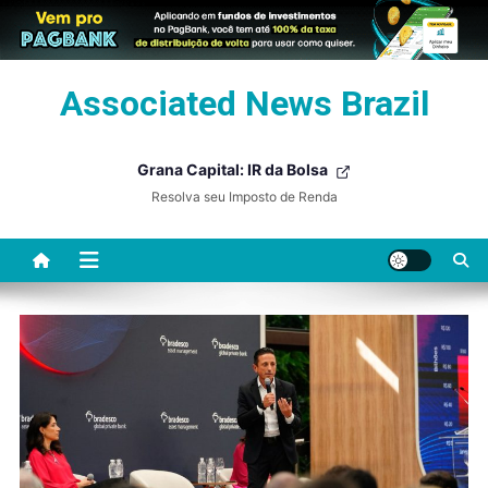
Skip
Associated News Brazil
to
content
Grana Capital: IR da Bolsa
Resolva seu Imposto de Renda