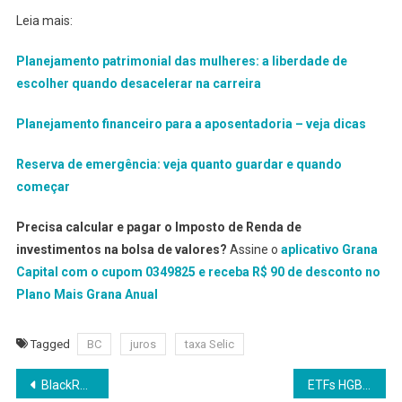
Leia mais:
Planejamento patrimonial das mulheres: a liberdade de
escolher quando desacelerar na carreira
Planejamento financeiro para a aposentadoria – veja dicas
Reserva de emergência: veja quanto guardar e quando
começar
Precisa calcular e pagar o Imposto de Renda de
investimentos na bolsa de valores?
Assine o
aplicativo Grana
Capital com o cupom 0349825 e receba R$ 90 de desconto no
Plano Mais Grana Anual
Tagged
BC
juros
taxa Selic
Navegação
BlackRock e B3 expandem listagem de ETFs globais
ETFs HGBR11 e HYBR11 investem em renda fixa dos EUA