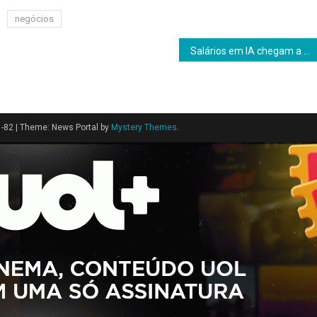
negócios
Salários em IA chegam a R$ 10 mil e refletem disputa por profissionais qualificados
1-82
|
Theme: News Portal by
Mystery Themes
.