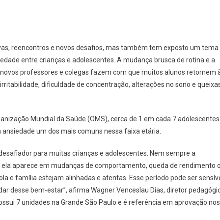
tivas, reencontros e novos desafios, mas também tem exposto um tema
edade entre crianças e adolescentes. A mudança brusca de rotina e a
novos professores e colegas fazem com que muitos alunos retornem 
ritabilidade, dificuldade de concentração, alterações no sono e queixa
Organização Mundial da Saúde (OMS), cerca de 1 em cada 7 adolescentes
 ansiedade um dos mais comuns nessa faixa etária.
r desafiador para muitas crianças e adolescentes. Nem sempre a
zes ela aparece em mudanças de comportamento, queda de rendimento 
la e família estejam alinhadas e atentas. Esse período pode ser sensív
idar desse bem-estar”, afirma Wagner Venceslau Dias, diretor pedagógi
possui 7 unidades na Grande São Paulo e é referência em aprovação nos