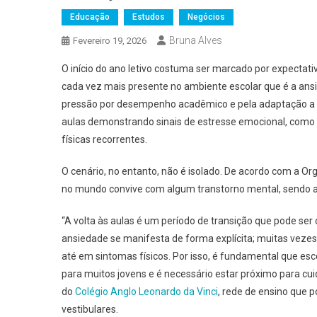
Educação
Estudos
Negócios
Bruna Alves
Fevereiro 19, 2026
O início do ano letivo costuma ser marcado por expecta
cada vez mais presente no ambiente escolar que é a ansi
pressão por desempenho acadêmico e pela adaptação a 
aulas demonstrando sinais de estresse emocional, como ir
físicas recorrentes.
O cenário, no entanto, não é isolado. De acordo com a 
no mundo convive com algum transtorno mental, sendo a
“A volta às aulas é um período de transição que pode se
ansiedade se manifesta de forma explícita; muitas ve
até em sintomas físicos. Por isso, é fundamental que esco
para muitos jovens e é necessário estar próximo para cu
do
Colégio Anglo Leonardo da Vinci
, rede de ensino que 
vestibulares.