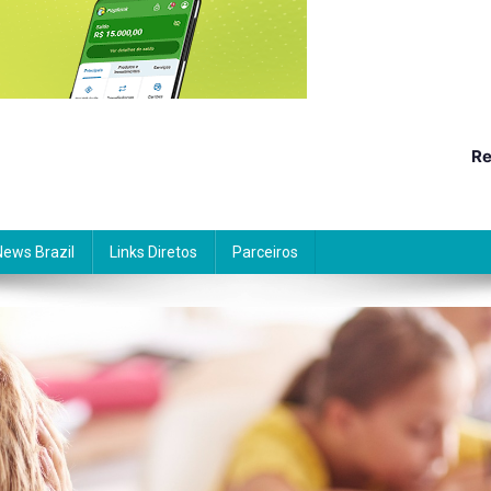
Re
News Brazil
Links Diretos
Parceiros