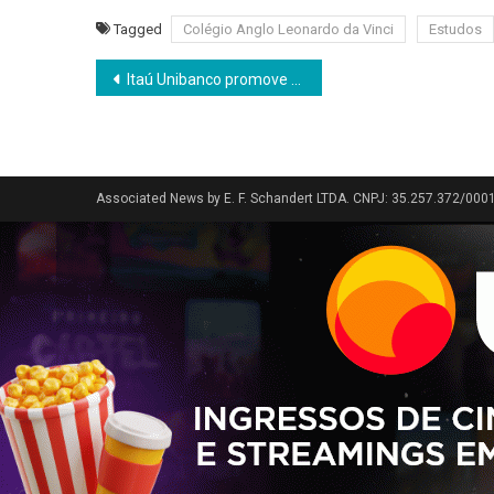
Tagged
Colégio Anglo Leonardo da Vinci
Estudos
Navegação
Itaú Unibanco promove leilão de imóveis com descontos de até 77% em parceria com o Leilão Eletrônico
de
Post
Associated News by E. F. Schandert LTDA. CNPJ: 35.257.372/000