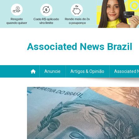
Skip
to
Associated News Brazil
content
Anuncie
Artigos & Opinião
Associated 