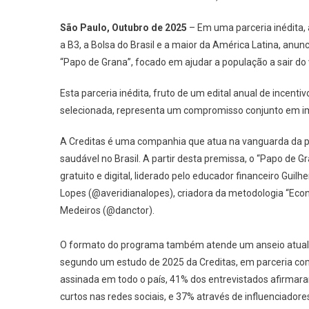
São Paulo, Outubro de 2025
– Em uma parceria inédita, a
a B3, a Bolsa do Brasil e a maior da América Latina, anu
“Papo de Grana”, focado em ajudar a população a sair do 
Esta parceria inédita, fruto de um edital anual de incenti
selecionada, representa um compromisso conjunto em imp
A Creditas é uma companhia que atua na vanguarda da p
saudável no Brasil. A partir desta premissa, o “Papo de
gratuito e digital, liderado pelo educador financeiro Gui
Lopes (@averidianalopes), criadora da metodologia “Econom
Medeiros (@danctor).
O formato do programa também atende um anseio atual do
segundo um estudo de 2025 da Creditas, em parceria com
assinada em todo o país, 41% dos entrevistados afirmara
curtos nas redes sociais, e 37% através de influenciadores