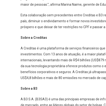
maior de pessoas.”, afirma Marina Naime, gerente de Ed
Esta colaboração sem precedentes entre Creditas e B3 r
país, diminuir o endividamento e formar novos investido
próspero e que deixar de ter restrições no CPF e passar a s
Sobre a Creditas
A Creditas é uma plataforma de serviços financeiros que 
investimentos. Com 13 anos de atuação, é a maior plataf
internacionais, levantando mais de R$4 bilhões (US$879 m
da sua tecnologia proprietária oferece produtos como o 
benefícios corporativos e seguros. A Creditas já ultrapas
US$4,8 bilhões e mais de 80 emissões no mercado de capita
Sobre a B3
A B3 S.A. (B3SA3) é uma das principais empresas de inf
de mercado, entre as líderes globais do setor de bolsas. C