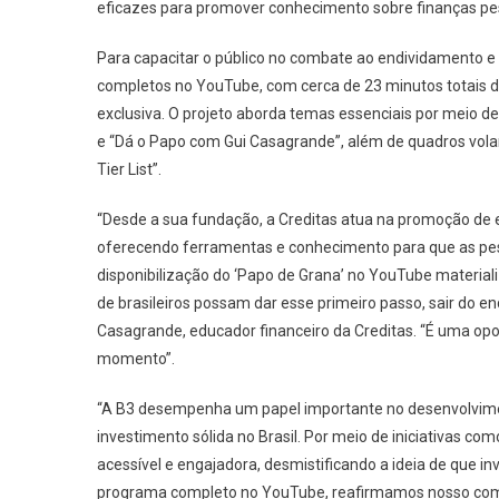
eficazes para promover conhecimento sobre finanças p
Para capacitar o público no combate ao endividamento e n
completos no YouTube, com cerca de 23 minutos totais d
exclusiva. O projeto aborda temas essenciais por meio d
e “Dá o Papo com Gui Casagrande”, além de quadros volan
Tier List”.
“Desde a sua fundação, a Creditas atua na promoção de 
oferecendo ferramentas e conhecimento para que as pes
disponibilização do ‘Papo de Grana’ no YouTube materia
de brasileiros possam dar esse primeiro passo, sair do e
Casagrande, educador financeiro da Creditas. “É uma opo
momento”.
“A B3 desempenha um papel importante no desenvolvime
investimento sólida no Brasil. Por meio de iniciativas 
acessível e engajadora, desmistificando a ideia de que 
programa completo no YouTube, reafirmamos nosso com