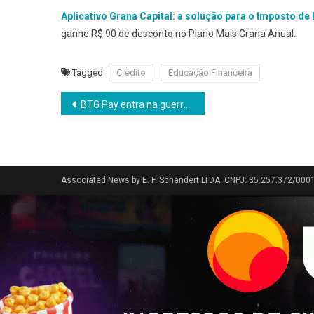
Aplicativo Grana Capital: a solução para o Imposto de
ganhe R$ 90 de desconto no Plano Mais Grana Anual.
Tagged
Crédito
Educação Financeira
Navegação
BTG Pay entra na guerra do mercado de pagamentos
de
Post
Associated News by E. F. Schandert LTDA. CNPJ: 35.257.372/000