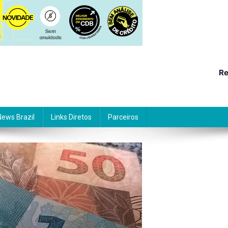
Re
News Brazil
Links Diretos
Parceiros