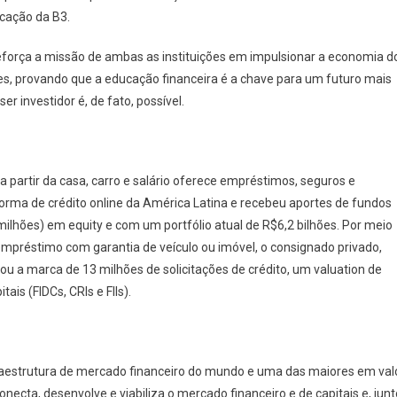
ucação da B3.
eforça a missão de ambas as instituições em impulsionar a economia d
res, provando que a educação financeira é a chave para um futuro mais
er investidor é, de fato, possível.
a partir da casa, carro e salário oferece empréstimos, seguros e
orma de crédito online da América Latina e recebeu aportes de fundos
ilhões) em equity e com um portfólio atual de R$6,2 bilhões. Por meio
empréstimo com garantia de veículo ou imóvel, o consignado privado,
sou a marca de 13 milhões de solicitações de crédito, um valuation de
is (FIDCs, CRIs e FIIs).
raestrutura de mercado financeiro do mundo e uma das maiores em val
onecta, desenvolve e viabiliza o mercado financeiro e de capitais e, junt