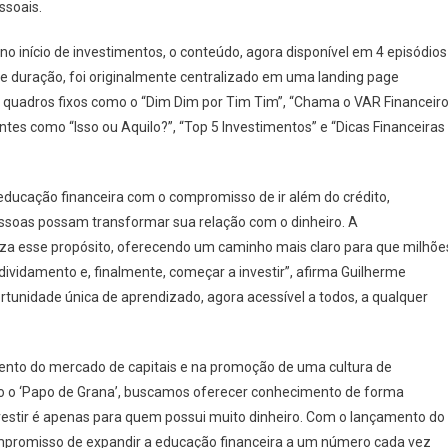
essoais.
o início de investimentos, o conteúdo, agora disponível em 4 episódios
e duração, foi originalmente centralizado em uma landing page
e quadros fixos como o “Dim Dim por Tim Tim”, “Chama o VAR Financeiro
tes como “Isso ou Aquilo?”, “Top 5 Investimentos” e “Dicas Financeiras
educação financeira com o compromisso de ir além do crédito,
soas possam transformar sua relação com o dinheiro. A
liza esse propósito, oferecendo um caminho mais claro para que milhõe
ndividamento e, finalmente, começar a investir”, afirma Guilherme
rtunidade única de aprendizado, agora acessível a todos, a qualquer
nto do mercado de capitais e na promoção de uma cultura de
como o ‘Papo de Grana’, buscamos oferecer conhecimento de forma
investir é apenas para quem possui muito dinheiro. Com o lançamento do
promisso de expandir a educação financeira a um número cada vez