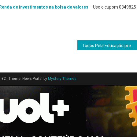
 Renda de investimentos na bolsa de valores
– Use o cupom 0349825
Todos Pela Educação prepara escolas para crise climática
1-82
|
Theme: News Portal by
Mystery Themes
.