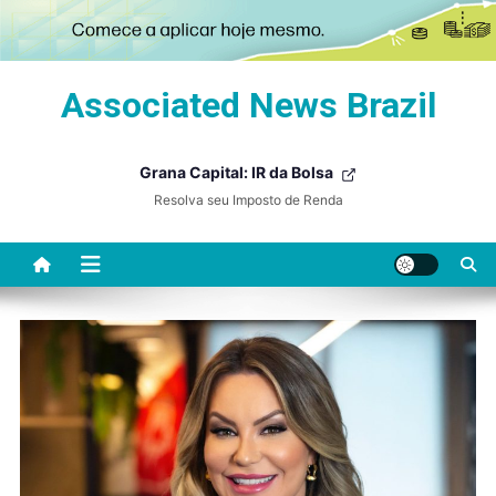
Skip
Associated News Brazil
to
content
Grana Capital: IR da Bolsa
Resolva seu Imposto de Renda