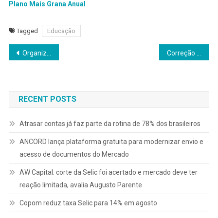
Plano Mais Grana Anual
Tagged
Educação
Navegação
Organizações do futuro: a travessia para uma nova era
Correção monetária em condenações judiciais será pela taxa Selic
de
Post
RECENT POSTS
Atrasar contas já faz parte da rotina de 78% dos brasileiros
ANCORD lança plataforma gratuita para modernizar envio e
acesso de documentos do Mercado
AW Capital: corte da Selic foi acertado e mercado deve ter
reação limitada, avalia Augusto Parente
Copom reduz taxa Selic para 14% em agosto