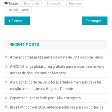
Tagged
Economia
Educação
finanças
investimentos
Navegação
6 dicas para não cair nos golpes do precatório e do falso advogado
Estrangeiros compram 32% dos estúdios na Zona Sul e reforçam liquidez no Rio
de
Post
RECENT POSTS
Atrasar contas já faz parte da rotina de 78% dos brasileiros
ANCORD lança plataforma gratuita para modernizar envio e
acesso de documentos do Mercado
AW Capital: corte da Selic foi acertado e mercado deve ter
reação limitada, avalia Augusto Parente
Copom reduz taxa Selic para 14% em agosto
Brazil Windpower 2026 antecipa soluções para os cortes de