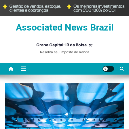
Skip
Associated News Brazil
to
content
Grana Capital: IR da Bolsa
Resolva seu Imposto de Renda