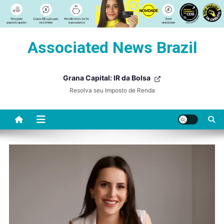
Skip
Associated News Brazil
to
content
Grana Capital: IR da Bolsa
Resolva seu Imposto de Renda