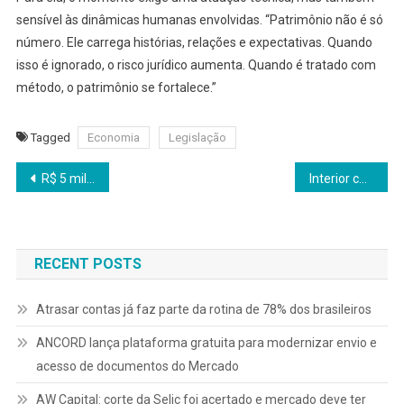
sensível às dinâmicas humanas envolvidas. “Patrimônio não é só
número. Ele carrega histórias, relações e expectativas. Quando
isso é ignorado, o risco jurídico aumenta. Quando é tratado com
método, o patrimônio se fortalece.”
Tagged
Economia
Legislação
Navegação
R$ 5 milhões: Florianópolis reforça segurança aeroportuária
Interior concentra novas oportunidades para quem quer empreender fora das capitais
de
Post
RECENT POSTS
Atrasar contas já faz parte da rotina de 78% dos brasileiros
ANCORD lança plataforma gratuita para modernizar envio e
acesso de documentos do Mercado
AW Capital: corte da Selic foi acertado e mercado deve ter