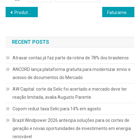
Navegação
Produtos de dívida corporativa alcançam recorde na bolsa de valores
Faturamento dos serviços cresce 14,2% e coloca lavanderias entre os líderes do franchising
de
Post
RECENT POSTS
Atrasar contas já faz parte da rotina de 78% dos brasileiros
ANCORD lança plataforma gratuita para modernizar envio e
acesso de documentos do Mercado
AW Capital: corte da Selic foi acertado e mercado deve ter
reação limitada, avalia Augusto Parente
Copom reduz taxa Selic para 14% em agosto
Brazil Windpower 2026 antecipa soluções para os cortes de
geração e novas oportunidades de investimento em energia
renovável