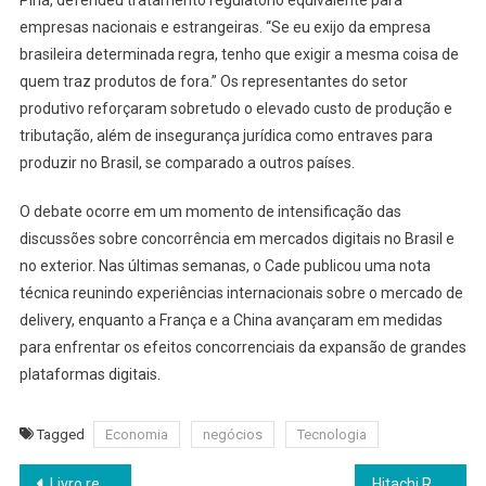
Pina, defendeu tratamento regulatório equivalente para
empresas nacionais e estrangeiras. “Se eu exijo da empresa
brasileira determinada regra, tenho que exigir a mesma coisa de
quem traz produtos de fora.” Os representantes do setor
produtivo reforçaram sobretudo o elevado custo de produção e
tributação, além de insegurança jurídica como entraves para
produzir no Brasil, se comparado a outros países.
O debate ocorre em um momento de intensificação das
discussões sobre concorrência em mercados digitais no Brasil e
no exterior. Nas últimas semanas, o Cade publicou uma nota
técnica reunindo experiências internacionais sobre o mercado de
delivery, enquanto a França e a China avançaram em medidas
para enfrentar os efeitos concorrenciais da expansão de grandes
plataformas digitais.
Tagged
Economia
negócios
Tecnologia
Navegação
Livro resgata a trajetória do cartão, do crédito e dos pagamentos no Brasil
Hitachi Rail conclui aquisição da Clever Devices