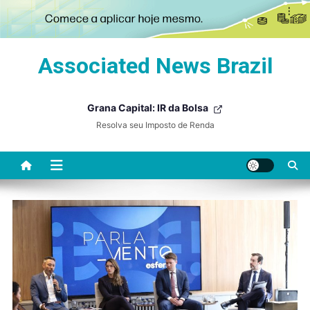
Skip
Associated News Brazil
to
content
Grana Capital: IR da Bolsa
Resolva seu Imposto de Renda