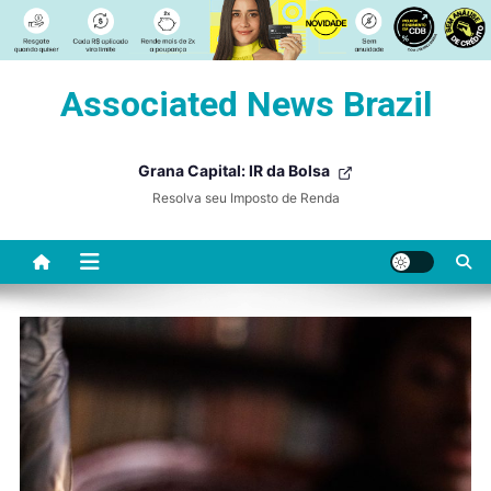
Skip
Associated News Brazil
to
content
Grana Capital: IR da Bolsa
Resolva seu Imposto de Renda