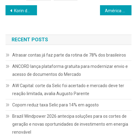
Navegação
Korin destaca papel da biologia do solo para aumentar a resiliência das lavouras durante a Hortitec 2026
América Latina produz a audiência mais ativa do planeta
de
Post
RECENT POSTS
Atrasar contas já faz parte da rotina de 78% dos brasileiros
ANCORD lança plataforma gratuita para modernizar envio e
acesso de documentos do Mercado
AW Capital: corte da Selic foi acertado e mercado deve ter
reação limitada, avalia Augusto Parente
Copom reduz taxa Selic para 14% em agosto
Brazil Windpower 2026 antecipa soluções para os cortes de
geração e novas oportunidades de investimento em energia
renovável