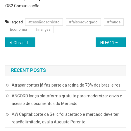
OS2 Comunicação
Tagged
#cessãodecrédito
#falsoadvogado
#fraude
Economia
finanças
Navegação
Obras de arte em residenciais são tendência no mercado imobiliário
NLFA11 – Conheça o ETF de crédito privado da Nu Asset
de
Post
RECENT POSTS
Atrasar contas já faz parte da rotina de 78% dos brasileiros
ANCORD lança plataforma gratuita para modernizar envio e
acesso de documentos do Mercado
AW Capital: corte da Selic foi acertado e mercado deve ter
reação limitada, avalia Augusto Parente