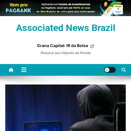
Skip
Associated News Brazil
to
content
Grana Capital: IR da Bolsa
Resolva seu Imposto de Renda