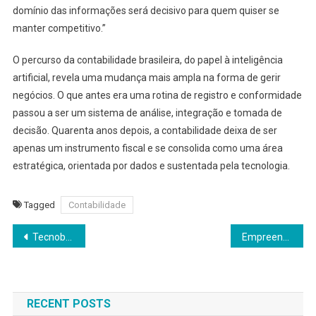
domínio das informações será decisivo para quem quiser se
manter competitivo.”
O percurso da contabilidade brasileira, do papel à inteligência
artificial, revela uma mudança mais ampla na forma de gerir
negócios. O que antes era uma rotina de registro e conformidade
passou a ser um sistema de análise, integração e tomada de
decisão. Quarenta anos depois, a contabilidade deixa de ser
apenas um instrumento fiscal e se consolida como uma área
estratégica, orientada por dados e sustentada pela tecnologia.
Tagged
Contabilidade
Navegação
Tecnobank participa do 14º Congresso Internacional FENAUTO
Empreendedorismo feminino ganha espaço no mercado de locação por temporada
de
Post
RECENT POSTS