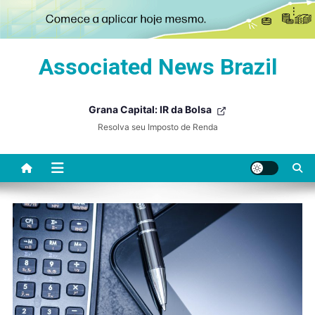
Skip
Associated News Brazil
to
content
Grana Capital: IR da Bolsa
Resolva seu Imposto de Renda