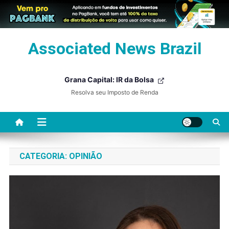
Skip
Associated News Brazil
to
content
Grana Capital: IR da Bolsa
Resolva seu Imposto de Renda
CATEGORIA:
OPINIÃO