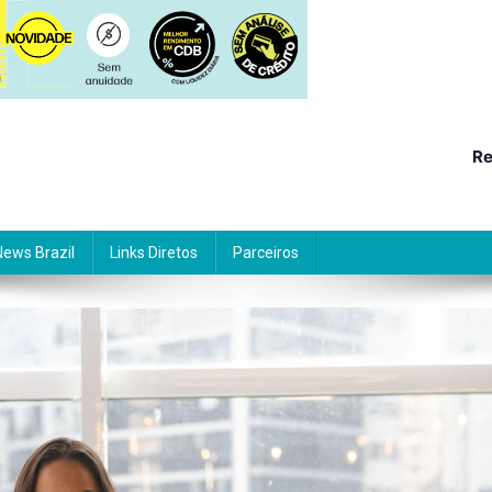
Re
News Brazil
Links Diretos
Parceiros