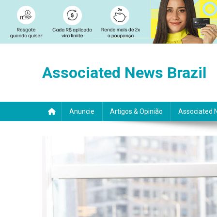
Skip
to
Associated News Brazil
content
Anuncie
Artigos & Opinião
Associated 