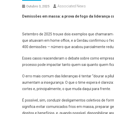
Associated News
Outubro 3, 2025
Demissões em massa: a prova de fogo da liderança c
Setembro de 2025 trouxe dois exemplos que chamaram ate
que atuavam em home office, e a Gerdau confirmou o f
400 demissões — número que acabou parcialmente reduzi
Esses casos reacenderam o debate sobre como empresas
processo pode impactar tanto quem sai quanto quem fic
O erro mais comum das lideranças é tentar “dourar a pílul
aumentam a insegurança. O que o time espera é clareza: 
cortes e, principalmente, o que muda daqui para frente.
É possível, sim, conduzir desligamentos coletivos de form
significa evitar comunicados frios em massa, preparar ge
direitos e benefícios, e, quando possível, disponibiliza