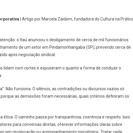
orporativa
| Artigo por Marcela Zaidem, fundadora do Cultura na Prática
nção: o Itaú anunciou o desligamento de cerca de mil funcionários
echamento de um setor em Pindamonhangaba (SP), prevendo cerca de
do após negociação sindical.
 lidam com cortes e expuseram o quanto a forma de conduzir o
a.
a”. Não funciona. O silêncio, as contradições ou discursos vazios só
porque as demissões foram necessárias, quais critérios definiram os
a ética. O caminho passa por transparência, coerência e respeito. Isso
stores para conversas diretas, oferecer informações claras sobre
r apoio em recolocação ou acompanhamento psicológico. Tratar cada