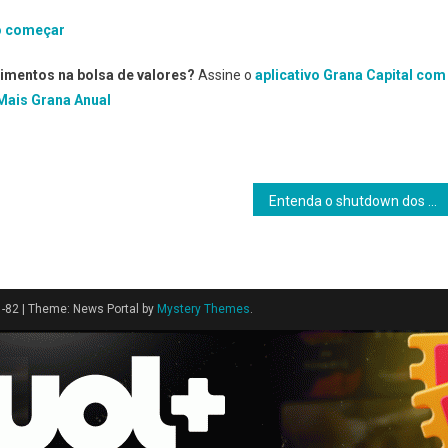
do começar
timentos na bolsa de valores?
Assine o
aplicativo Grana Capital com
Mais Grana Anual
Entenda o shutdown dos EUA e o impacto para o Brasil
1-82
|
Theme: News Portal by
Mystery Themes
.