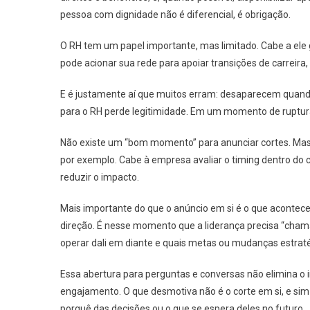
pessoa com dignidade não é diferencial, é obrigação.
O RH tem um papel importante, mas limitado. Cabe a ele g
pode acionar sua rede para apoiar transições de carreira,
E é justamente aí que muitos erram: desaparecem quando 
para o RH perde legitimidade. Em um momento de ruptura,
Não existe um “bom momento” para anunciar cortes. Mas 
por exemplo. Cabe à empresa avaliar o timing dentro do c
reduzir o impacto.
Mais importante do que o anúncio em si é o que acontece d
direção. É nesse momento que a liderança precisa “chama
operar dali em diante e quais metas ou mudanças estraté
Essa abertura para perguntas e conversas não elimina o 
engajamento. O que desmotiva não é o corte em si, e si
porquê das decisões ou o que se espera deles no futuro.