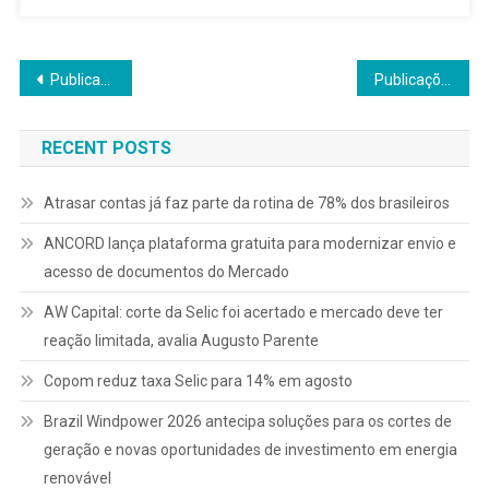
Navegação
Publicações mais antigas
Publicações mais novas
por
RECENT POSTS
posts
Atrasar contas já faz parte da rotina de 78% dos brasileiros
ANCORD lança plataforma gratuita para modernizar envio e
acesso de documentos do Mercado
AW Capital: corte da Selic foi acertado e mercado deve ter
reação limitada, avalia Augusto Parente
Copom reduz taxa Selic para 14% em agosto
Brazil Windpower 2026 antecipa soluções para os cortes de
geração e novas oportunidades de investimento em energia
renovável