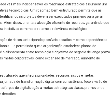
 cada vez mais indispensável, os roadmaps estratégicos assumem um
ciativas tecnológicas. Um roadmap bem estruturado permite que as
entificar quais projetos devem ser executados primeiro para gerar
s. Além disso, orienta a alocação eficiente de recursos, garantindo que
a iniciativas com maior retorno e relevância estratégica.
gação de riscos, antecipando possíveis desafios — como dependências
ionais — e permitindo que a organização estabeleça planos de
 é o alinhamento entre tecnologia e objetivos de negócio de longo prazo
da às metas corporativas, como expansão de mercado, aumento de
truturado que integra prioridades, recursos, riscos e metas,
a jornada de transformação digital com consistência, foco e visão de
esforços de digitalização a metas estratégicas claras, promovendo
e decisões.