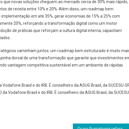
ndo que novas soluções cheguem ao mercado cerca de 30% mais rápido,
tos de receita entre 10% e 20%. Além disso, um roadmap bem
s de implementação em até 35%, gerar economias de 15% a 25% com
amente 20%, reforçando a transformação digital como um motor
a adoção de práticas que reforçam a cultura digital interna, capacitam
tados.
stratégicos caminham juntos: um roadmap bem estruturado é muito mai
espinha dorsal de uma transformação que garante que investimentos e
riando vantagem competitiva sustentável em um ambiente de rápidas
 da Vodafone Brasil e do IRB. É conselheiro da ASUG Brasil, da SUCESU-S
CIO da Vodafone Brasil e do IRB. É conselheiro da ASUG Brasil, da SUCESU
Grupo Pumatronix reforça expansão internacional e apresenta soluções para modernização de rodovias na Intertraffic Amsterdam 2026