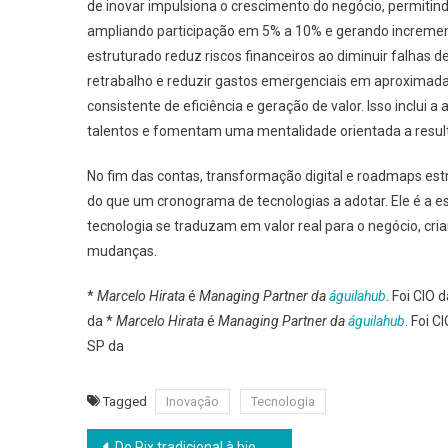
de inovar impulsiona o crescimento do negócio, permiti
ampliando participação em 5% a 10% e gerando incremen
estruturado reduz riscos financeiros ao diminuir falha
retrabalho e reduzir gastos emergenciais em aproximad
consistente de eficiência e geração de valor. Isso inclui 
talentos e fomentam uma mentalidade orientada a resul
No fim das contas, transformação digital e roadmaps e
do que um cronograma de tecnologias a adotar. Ele é a 
tecnologia se traduzam em valor real para o negócio, c
mudanças.
*
Marcelo Hirata
é
Managing Partner da
águilahub
. Foi CIO
da *
Marcelo Hirata
é
Managing Partner da
águilahub
. Foi 
SP da
Tagged
Inovação
Tecnologia
Navegação
Do Pix tradicional à biometria: a evolução que transformou os pagamentos no Brasil