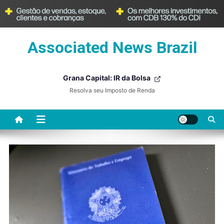
Skip
Associated News Brazil
to
content
Grana Capital: IR da Bolsa
Resolva seu Imposto de Renda