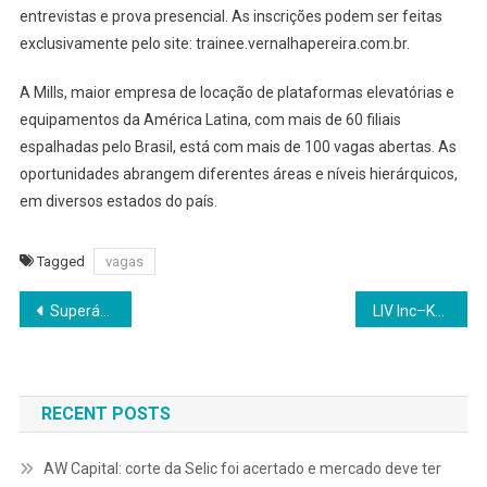
entrevistas e prova presencial. As inscrições podem ser feitas
exclusivamente pelo site: trainee.vernalhapereira.com.br.
A Mills, maior empresa de locação de plataformas elevatórias e
equipamentos da América Latina, com mais de 60 filiais
espalhadas pelo Brasil, está com mais de 100 vagas abertas. As
oportunidades abrangem diferentes áreas e níveis hierárquicos,
em diversos estados do país.
Tagged
vagas
Navegação
Superávit das contas públicas proposto para 2027 desconta precatórios
LIV Inc–Kopstein celebra o legado de Isay Weinfeld com apoio à mostra ‘Etcétera’ no Instituto Tomie Ohtake, em São Paulo
de
Post
RECENT POSTS
AW Capital: corte da Selic foi acertado e mercado deve ter