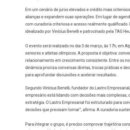
Em um cenário de juros elevados e crédito mais criterio
alianças e expandem suas operações. Em lugar de agenda
com curadoria criteriosa e acesso realmente qualificado
idealizado por Vinícius Benelli e patrocinado pela TAG He
O evento será realizado no dia 3 de março, às 17h, em Alp
seniores e atletas olímpicos. A proposta é objetiva: con
relacionamento em crescimento consistente. Entre os no
dinâmica prioriza conversas diretas, trocas práticas e
para aprofundar discussões e acelerar resultados.
Segundo Vinícius Benelli, fundador do Lastro Empresaria
empresário está lidando com decisões mais complexas, ci
estratégia. O Lastro Empresarial foi estruturado para co
decisões que precisam tomar”, afirma. A curadoria suste
Para integrar o grupo, é preciso comprovar trajetória con