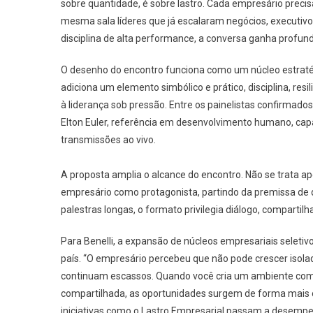
sobre quantidade, é sobre lastro. Cada empresário preci
mesma sala líderes que já escalaram negócios, executivo
disciplina de alta performance, a conversa ganha profund
O desenho do encontro funciona como um núcleo estratég
adiciona um elemento simbólico e prático, disciplina, r
à liderança sob pressão. Entre os painelistas confirmados
Elton Euler, referência em desenvolvimento humano, cap
transmissões ao vivo.
A proposta amplia o alcance do encontro. Não se trata 
empresário como protagonista, partindo da premissa de
palestras longas, o formato privilegia diálogo, compartil
Para Benelli, a expansão de núcleos empresariais seleti
país. “O empresário percebeu que não pode crescer isol
continuam escassos. Quando você cria um ambiente com
compartilhada, as oportunidades surgem de forma mais or
iniciativas como o Lastro Empresarial passam a desempe