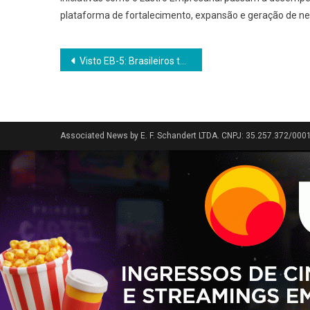
plataforma de fortalecimento, expansão e geração de ne
Navegação
Visto EB-5: Brasileiros têm até setembro para buscar Green Card
de
Post
Associated News by E. F. Schandert LTDA. CNPJ: 35.257.372/000