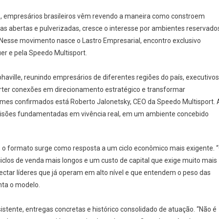
so, empresários brasileiros vêm revendo a maneira como constroem
s abertas e pulverizadas, cresce o interesse por ambientes reservado
. Nesse movimento nasce o Lastro Empresarial, encontro exclusivo
uer e pela Speedo Multisport.
haville, reunindo empresários de diferentes regiões do país, executivos
verter conexões em direcionamento estratégico e transformar
mes confirmados está Roberto Jalonetsky, CEO da Speedo Multisport. 
 decisões fundamentadas em vivência real, em um ambiente concebido
l, o formato surge como resposta a um ciclo econômico mais exigente. 
clos de venda mais longos e um custo de capital que exige muito mais
nectar líderes que já operam em alto nível e que entendem o peso das
nta o modelo.
sistente, entregas concretas e histórico consolidado de atuação. “Não é