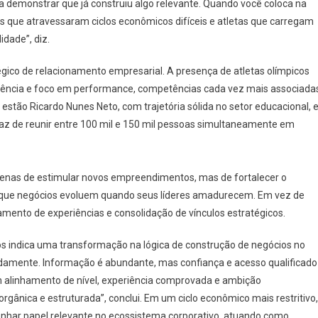
sa demonstrar que já construiu algo relevante. Quando você coloca na
s que atravessaram ciclos econômicos difíceis e atletas que carregam
idade”, diz.
ico de relacionamento empresarial. A presença de atletas olímpicos
esiliência e foco em performance, competências cada vez mais associada
 estão Ricardo Nunes Neto, com trajetória sólida no setor educacional, 
az de reunir entre 100 mil e 150 mil pessoas simultaneamente em
apenas de estimular novos empreendimentos, mas de fortalecer o
 que negócios evoluem quando seus líderes amadurecem. Em vez de
hamento de experiências e consolidação de vínculos estratégicos.
vos indica uma transformação na lógica de construção de negócios no
adamente. Informação é abundante, mas confiança e acesso qualificado
 alinhamento de nível, experiência comprovada e ambição
gânica e estruturada”, conclui. Em um ciclo econômico mais restritivo,
nhar papel relevante no ecossistema corporativo, atuando como