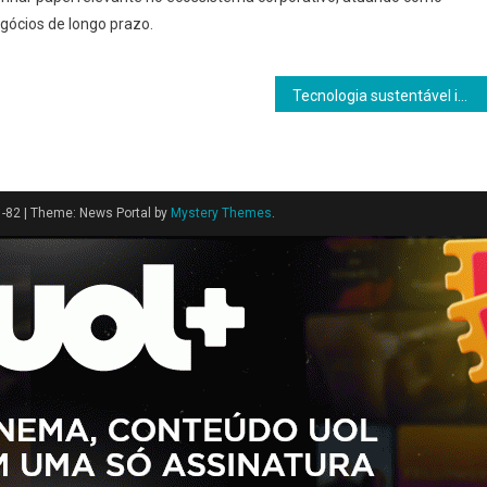
gócios de longo prazo.
Tecnologia sustentável impulsiona marca brasileira de cosméticos no Oriente Médio
1-82
|
Theme: News Portal by
Mystery Themes
.