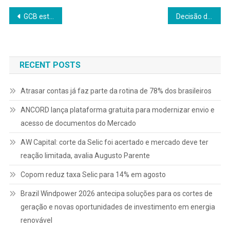
Navegação
GCB estrutura CRA de R$ 30,5 milhões para financiar reorganização de dívidas do Grupo Rizzi
Decisão de juros nos EUA: primeira reunião de Kevin Warsh marca início de nova era na política monetária americana
de
Post
RECENT POSTS
Atrasar contas já faz parte da rotina de 78% dos brasileiros
ANCORD lança plataforma gratuita para modernizar envio e
acesso de documentos do Mercado
AW Capital: corte da Selic foi acertado e mercado deve ter
reação limitada, avalia Augusto Parente
Copom reduz taxa Selic para 14% em agosto
Brazil Windpower 2026 antecipa soluções para os cortes de
geração e novas oportunidades de investimento em energia
renovável