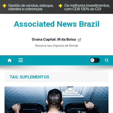
Skip
Associated News Brazil
to
content
Grana Capital: IR da Bolsa
Resolva seu Imposto de Renda
TAG:
SUPLEMENTOS