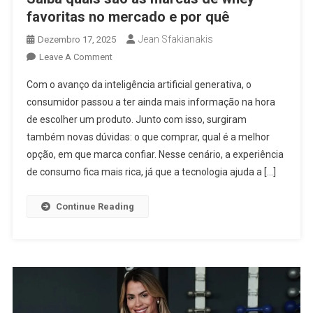
favoritas no mercado e por quê
Jean Sfakianakis
Dezembro 17, 2025
On
Leave A Comment
Saiba
Com o avanço da inteligência artificial generativa, o
Quais
consumidor passou a ter ainda mais informação na hora
São
de escolher um produto. Junto com isso, surgiram
As
também novas dúvidas: o que comprar, qual é a melhor
Marcas
De
opção, em que marca confiar. Nesse cenário, a experiência
Whey
de consumo fica mais rica, já que a tecnologia ajuda a […]
Favoritas
No
Continue Reading
Mercado
E
Por
Quê