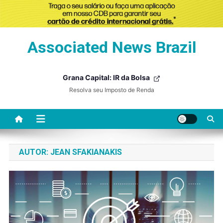
Skip
Associated News Brazil
to
content
Grana Capital: IR da Bolsa
Resolva seu Imposto de Renda
AUTOR:
JEAN SFAKIANAKIS