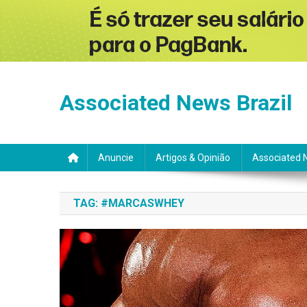
Skip
to
Associated News Brazil
content
Anuncie
Artigos & Opinião
Associated 
TAG:
#MARCASWHEY