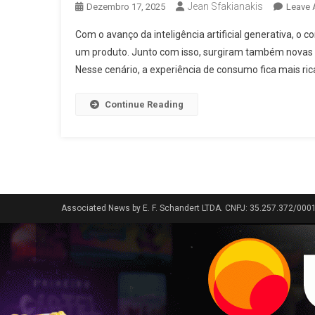
Jean Sfakianakis
Dezembro 17, 2025
Leave
Com o avanço da inteligência artificial generativa, o
um produto. Junto com isso, surgiram também novas d
Nesse cenário, a experiência de consumo fica mais rica,
Continue Reading
Associated News by E. F. Schandert LTDA. CNPJ: 35.257.372/000