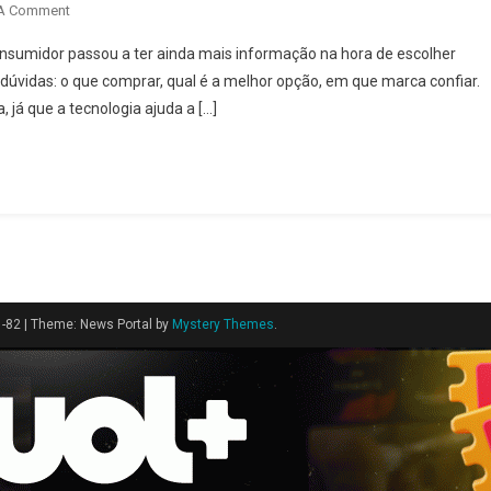
On
 A Comment
Saiba
 consumidor passou a ter ainda mais informação na hora de escolher
Quais
úvidas: o que comprar, qual é a melhor opção, em que marca confiar.
São
 já que a tecnologia ajuda a […]
As
Marcas
De
Whey
Favoritas
No
Mercado
E
Por
1-82
|
Theme: News Portal by
Mystery Themes
.
Quê