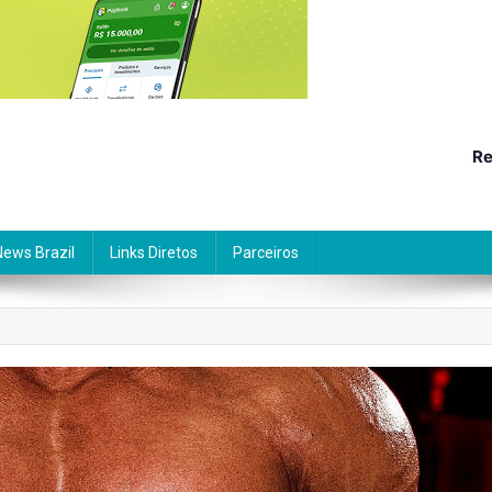
Re
News Brazil
Links Diretos
Parceiros