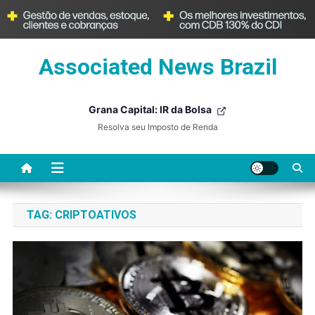
Skip
Associated News Brazil
to
content
Grana Capital: IR da Bolsa
Resolva seu Imposto de Renda
TAG:
CRIPTOATIVOS