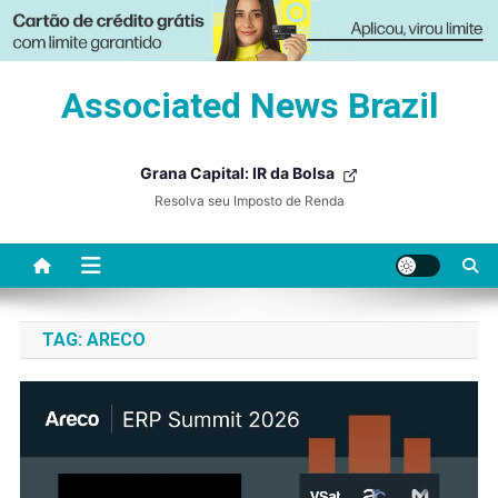
Skip
Associated News Brazil
to
content
Grana Capital: IR da Bolsa
Resolva seu Imposto de Renda
TAG:
ARECO