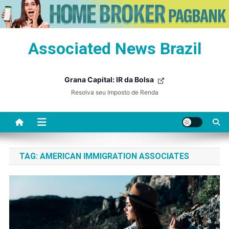
Skip
Associated News Brazil
to
content
Grana Capital: IR da Bolsa
Resolva seu Imposto de Renda
TAG:
AMERICAN IMMIGRATION ASSOCIATES