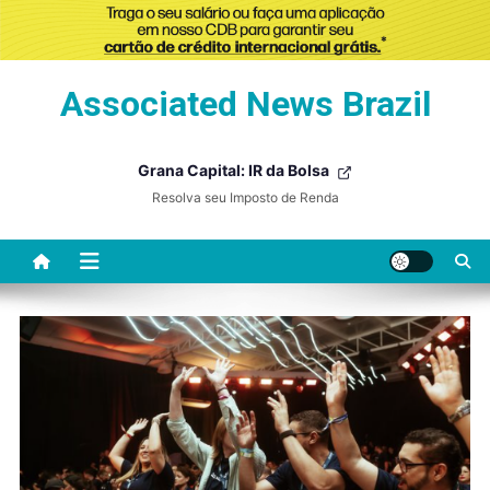
Skip
Associated News Brazil
to
content
Grana Capital: IR da Bolsa
Resolva seu Imposto de Renda