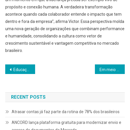
propósito e conexão humana. A verdadeira transformação
acontece quando cada colaborador entende o impacto que tem
dentro e fora da empresa”, afirma Victor. Essa perspectiva molda
uma nova geração de organizações que combinam performance
e humanidade, consolidando a cultura como vetor de
crescimento sustentável e vantagem competitiva no mercado
brasileiro.
Navegação
Educação Empresarial vai movimentar mais de R$ 1 bilhão até 2026
Em meio ao “America First”, Brasil vira referência em ensino prático de inovação
de
Post
RECENT POSTS
Atrasar contas já faz parte da rotina de 78% dos brasileiros
ANCORD lança plataforma gratuita para modernizar envio e
acesso de documentos do Mercado