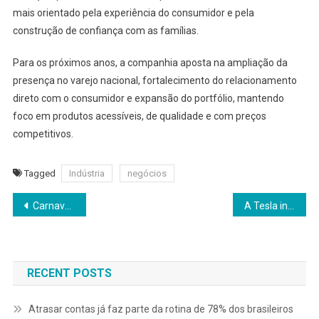
mais orientado pela experiência do consumidor e pela
construção de confiança com as famílias.
Para os próximos anos, a companhia aposta na ampliação da
presença no varejo nacional, fortalecimento do relacionamento
direto com o consumidor e expansão do portfólio, mantendo
foco em produtos acessíveis, de qualidade e com preços
competitivos.
Tagged
Indústria
negócios
Navegação
Carnaval também é na grelha: por que o churrasco virou o “bloquinho oficial” de quem foge da folia
A Tesla iniciou sua operação estruturada no Brasil por meio da Tesla Consumer Goods
de
Post
RECENT POSTS
Atrasar contas já faz parte da rotina de 78% dos brasileiros