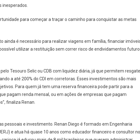
s inesperados.
portunidade para começar a traçar o caminho para conquistar as metas
o ainda é necessário para realizar viagens em família, financiar imóvei
possível utilizar a restituição sem correr risco de endividamentos futuro
 pelo Tesouro Selic ou CDB com liquidez diária, já que permitem resgat
ando a até 200% do CDI em corretoras. Esses investimentos são mais
etivos. Para quem já tem uma reserva financeira pode partir para a
Is), que pagam renda mensal, ou em ações de empresas que pagam
s”, finaliza Renan.
nças pessoais e investimento. Renan Diego é formado em Engenharia
UERJ) e atua há quase 10 anos como educador financeiro e consultor n
 carioca já educou mais de 8 mil brasileiros que querem administrar