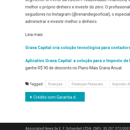
melhor o próprio dinheiro e investir do zero. O profissi
seguidores no Instagram (@renandiegooficial), o especial
administrar e investir melhor o dinheiro.
Leia mais:
Grana Capital cria solução tecnológica para contado
Aplicativo Grana Capital: a solução para o Imposto de
ganhe R$ 90 de desconto no Plano Mais Grana Anual.
Tagged
finanças
Finanças Pessoais
Imposto d
Navegação
Crédito com Garantia de Imóvel (CGI) fechou abril de 2026 com R$ 1,09 bilhão em concessões
de
Post
Associated News by E. F. Schandert LTDA. CNPJ: 35.257.372/000