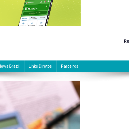
Re
News Brazil
Links Diretos
Parceiros