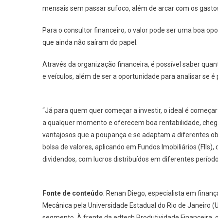
mensais sem passar sufoco, além de arcar com os gasto
Para o consultor financeiro, o valor pode ser uma boa o
que ainda não saíram do papel.
Através da organização financeira, é possível saber quant
e veículos, além de ser a oportunidade para analisar se é 
“Já para quem quer começar a investir, o ideal é começar
a qualquer momento e oferecem boa rentabilidade, cheg
vantajosos que a poupança e se adaptam a diferentes obj
bolsa de valores, aplicando em Fundos Imobiliários (FI
dividendos, com lucros distribuídos em diferentes período
Fonte de conteúdo
: Renan Diego, especialista em fina
Mecânica pela Universidade Estadual do Rio de Janeiro (
segmento. À frente da edtech Produtividade Financeira, o