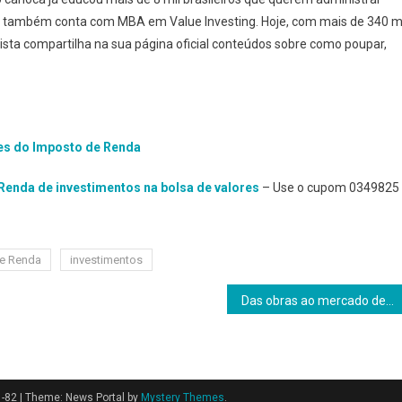
onal também conta com MBA em Value Investing. Hoje, com mais de 340 m
ista compartilha na sua página oficial conteúdos sobre como poupar,
res do Imposto de Renda
 Renda de investimentos na bolsa de valores
– Use o cupom 0349825
e Renda
investimentos
Das obras ao mercado de capitais: como as construtoras viraram “fintechs” e turbinaram lucros em até 117%
1-82
|
Theme: News Portal by
Mystery Themes
.