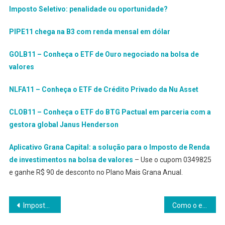
Imposto Seletivo: penalidade ou oportunidade?
PIPE11 chega na B3 com renda mensal em dólar
GOLB11 – Conheça o ETF de Ouro negociado na bolsa de
valores
NLFA11 – Conheça o ETF de Crédito Privado da Nu Asset
CLOB11 – Conheça o ETF do BTG Pactual em parceria com a
gestora global Janus Henderson
Aplicativo Grana Capital: a solução para o Imposto de Renda
de investimentos na bolsa de valores
– Use o cupom 0349825
e ganhe R$ 90 de desconto no Plano Mais Grana Anual.
Navegação
Imposto Seletivo é penalidade ou oportunidade?
Como o esporte de alto rendimento impacta a gestão da Prestex