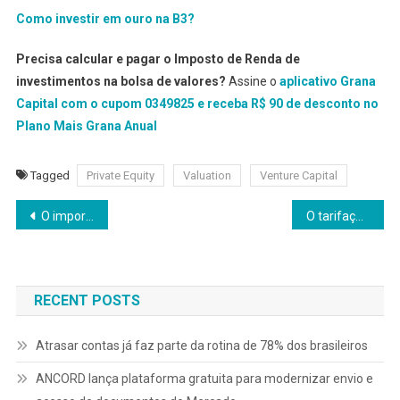
Como investir em ouro na B3?
Precisa calcular e pagar o Imposto de Renda de
investimentos na bolsa de valores?
Assine o
aplicativo Grana
Capital com o cupom 0349825 e receba R$ 90 de desconto no
Plano Mais Grana Anual
Tagged
Private Equity
Valuation
Venture Capital
Navegação
O importante papel da conciliação na previdência complementar
O tarifaço e o PIB brasileiro
de
Post
RECENT POSTS
Atrasar contas já faz parte da rotina de 78% dos brasileiros
ANCORD lança plataforma gratuita para modernizar envio e