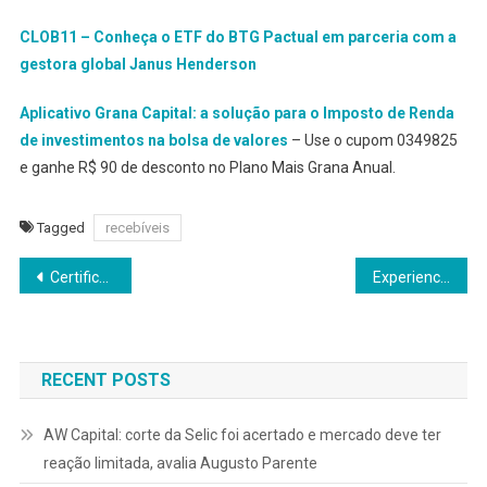
CLOB11 – Conheça o ETF do BTG Pactual em parceria com a
gestora global Janus Henderson
Aplicativo Grana Capital: a solução para o Imposto de Renda
de investimentos na bolsa de valores
– Use o cupom 0349825
e ganhe R$ 90 de desconto no Plano Mais Grana Anual.
Tagged
recebíveis
Navegação
Certificação em investimentos sustentáveis estará disponível em 2026
Experience Expo 2025 começa em 8 de dezembro
de
Post
RECENT POSTS
AW Capital: corte da Selic foi acertado e mercado deve ter
reação limitada, avalia Augusto Parente