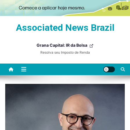
Skip
Associated News Brazil
to
content
Grana Capital: IR da Bolsa
Resolva seu Imposto de Renda