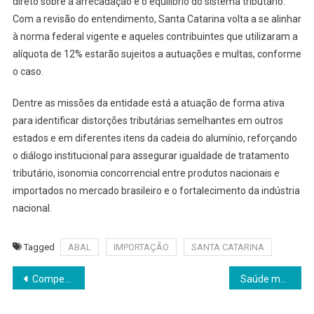
direto sobre a arrecadação e o equilíbrio do sistema tributário.
Com a revisão do entendimento, Santa Catarina volta a se alinhar
à norma federal vigente e aqueles contribuintes que utilizaram a
alíquota de 12% estarão sujeitos a autuações e multas, conforme
o caso.
Dentre as missões da entidade está a atuação de forma ativa
para identificar distorções tributárias semelhantes em outros
estados e em diferentes itens da cadeia do alumínio, reforçando
o diálogo institucional para assegurar igualdade de tratamento
tributário, isonomia concorrencial entre produtos nacionais e
importados no mercado brasileiro e o fortalecimento da indústria
nacional.
Tagged
ABAL
IMPORTAÇÃO
SANTA CATARINA
Navegação
Compensar empresas por fim da jornada 6×1 não faz sentido, diz Ceron
Saúde mental entre vida pessoal e trabalho estão entre tendências de benefícios; confira
de