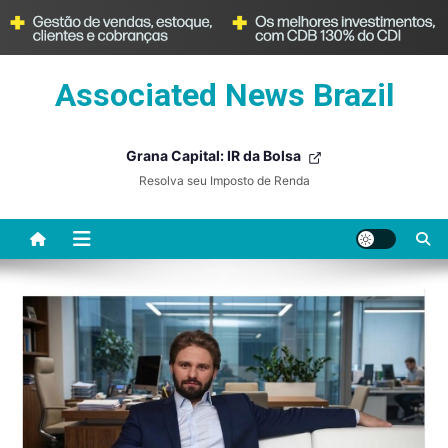
Skip
Associated News Brazil
to
content
Grana Capital: IR da Bolsa
Resolva seu Imposto de Renda