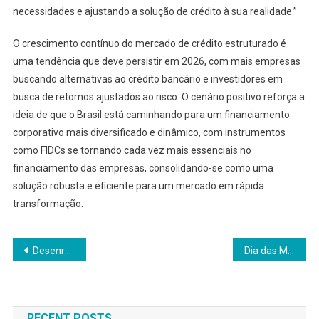
necessidades e ajustando a solução de crédito à sua realidade.”
O crescimento contínuo do mercado de crédito estruturado é
uma tendência que deve persistir em 2026, com mais empresas
buscando alternativas ao crédito bancário e investidores em
busca de retornos ajustados ao risco. O cenário positivo reforça a
ideia de que o Brasil está caminhando para um financiamento
corporativo mais diversificado e dinâmico, com instrumentos
como FIDCs se tornando cada vez mais essenciais no
financiamento das empresas, consolidando-se como uma
solução robusta e eficiente para um mercado em rápida
transformação.
Navegação
Desenrola 2.0 divide mercado imobiliário entre quem precisa de entrada e quem busca reserva de valor
Dia das Mães deve movimentar R$ 38 bilhões, mas cenário de endividamento exige cautela nas compras
de
Post
RECENT POSTS