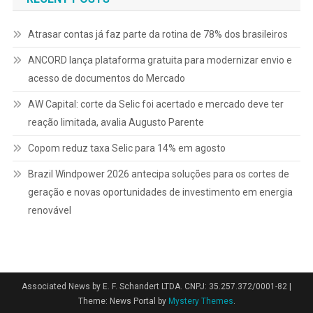
Atrasar contas já faz parte da rotina de 78% dos brasileiros
ANCORD lança plataforma gratuita para modernizar envio e
acesso de documentos do Mercado
AW Capital: corte da Selic foi acertado e mercado deve ter
reação limitada, avalia Augusto Parente
Copom reduz taxa Selic para 14% em agosto
Brazil Windpower 2026 antecipa soluções para os cortes de
geração e novas oportunidades de investimento em energia
renovável
Associated News by E. F. Schandert LTDA. CNPJ: 35.257.372/0001-82
|
Theme: News Portal by
Mystery Themes
.