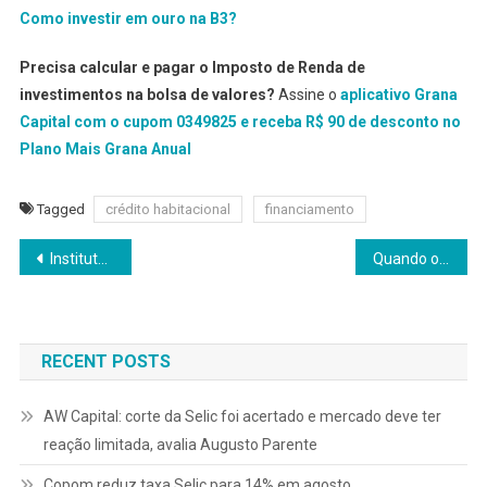
Como investir em ouro na B3?
Precisa calcular e pagar o Imposto de Renda de
investimentos na bolsa de valores?
Assine o
aplicativo Grana
Capital com o cupom 0349825 e receba R$ 90 de desconto no
Plano Mais Grana Anual
Tagged
crédito habitacional
financiamento
Navegação
Instituto Ânima apresenta metodologias e evidências para políticas públicas educacionais
Quando o ciclo de cortes da Selic pode começar?
de
Post
RECENT POSTS
AW Capital: corte da Selic foi acertado e mercado deve ter
reação limitada, avalia Augusto Parente
Copom reduz taxa Selic para 14% em agosto