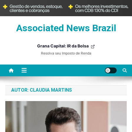
Skip
Associated News Brazil
to
content
Grana Capital: IR da Bolsa
Resolva seu Imposto de Renda
AUTOR:
CLAUDIA MARTINS