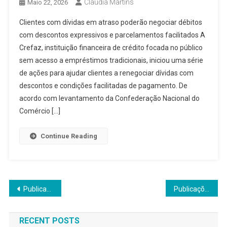
Claudia Martins
Maio 22, 2026
Clientes com dívidas em atraso poderão negociar débitos
com descontos expressivos e parcelamentos facilitados A
Crefaz, instituição financeira de crédito focada no público
sem acesso a empréstimos tradicionais, iniciou uma série
de ações para ajudar clientes a renegociar dívidas com
descontos e condições facilitadas de pagamento. De
acordo com levantamento da Confederação Nacional do
Comércio […]
Continue Reading
Navegação
Publicações mais antigas
Publicações mais novas
por
RECENT POSTS