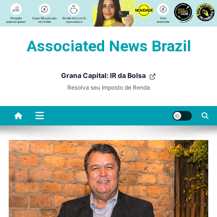
Skip
Associated News Brazil
to
content
Grana Capital: IR da Bolsa
Resolva seu Imposto de Renda