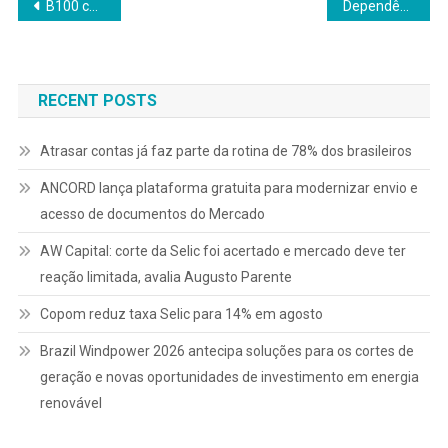
Navegação
B100 conclui mudança de denominação social e consolida nova fase como companhia aberta
Dependência excessiva da Inteligência Artificial pode colocar a economia brasileira em risco
de
Post
RECENT POSTS
Atrasar contas já faz parte da rotina de 78% dos brasileiros
ANCORD lança plataforma gratuita para modernizar envio e
acesso de documentos do Mercado
AW Capital: corte da Selic foi acertado e mercado deve ter
reação limitada, avalia Augusto Parente
Copom reduz taxa Selic para 14% em agosto
Brazil Windpower 2026 antecipa soluções para os cortes de
geração e novas oportunidades de investimento em energia
renovável