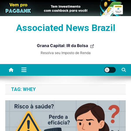
Skip
Associated News Brazil
to
content
Grana Capital: IR da Bolsa
Resolva seu Imposto de Renda
TAG:
WHEY