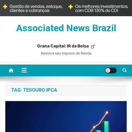
Skip
Associated News Brazil
to
content
Grana Capital: IR da Bolsa
Resolva seu Imposto de Renda
TAG:
TESOURO IPCA