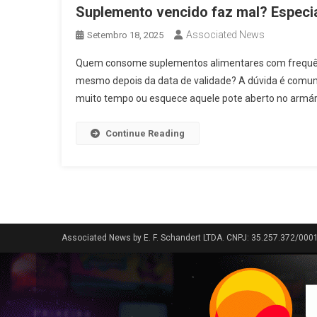
Suplemento vencido faz mal? Especia
Associated News
Setembro 18, 2025
Quem consome suplementos alimentares com frequênci
mesmo depois da data de validade? A dúvida é com
muito tempo ou esquece aquele pote aberto no armário
Continue Reading
Associated News by E. F. Schandert LTDA. CNPJ: 35.257.372/000