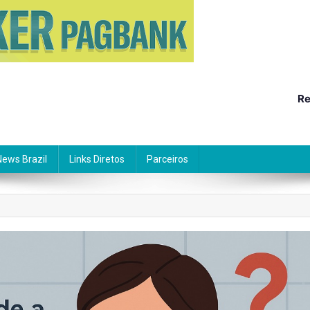
Re
News Brazil
Links Diretos
Parceiros