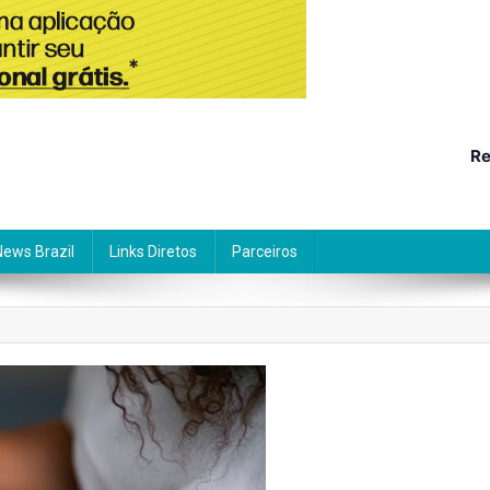
Re
News Brazil
Links Diretos
Parceiros