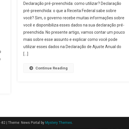
Declaração pré-preenchida: como utilizar? Declaração
pré-preenchida: o que a Receita Federal sabe sobre
você? Sim, o governo recebe muitas informações sobre
você e disponibiliza esses dados na sua declaração pré-
preenchida. No presente artigo, vamos contar um pouco
mais sobre esse assunto e explicar como você pode
utilizar esses dados na Declaração de Ajuste Anual do
o
[…]
a
Continue Reading
1-82
|
Theme: News Portal by
Mystery Themes
.