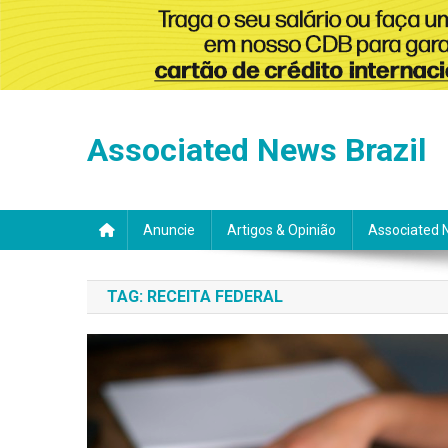
Skip
to
Associated News Brazil
content
Anuncie
Artigos & Opinião
Associated 
TAG:
RECEITA FEDERAL