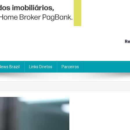
Re
News Brazil
Links Diretos
Parceiros