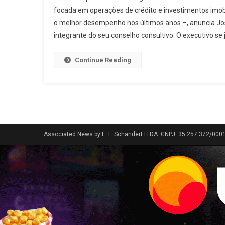
focada em operações de crédito e investimentos imobi
o melhor desempenho nos últimos anos –, anuncia J
integrante do seu conselho consultivo. O executivo se 
Continue Reading
Associated News by E. F. Schandert LTDA. CNPJ: 35.257.372/000