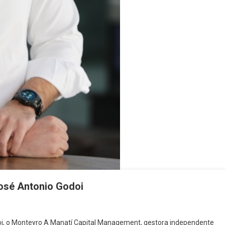
José Antonio Godoi
oi, o Monteyro A Manatí Capital Management, gestora independente