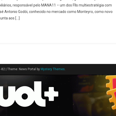
liários, responsável pelo MANA11 – um dos FIIs multiestratégia com
osé Antonio Godói, conhecido no mercado como Monteyro, como novo
junta aos […]
1-82
|
Theme: News Portal by
Mystery Themes
.